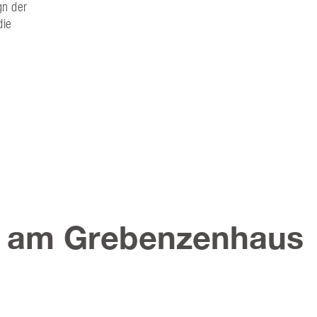
gn der
die
r am Grebenzenhaus