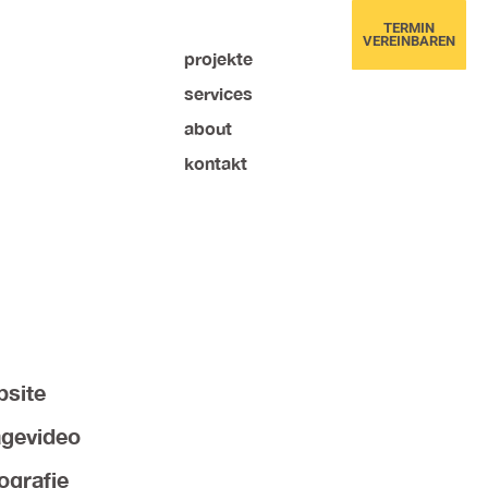
TERMIN
VEREINBAREN
projekte
services
about
kontakt
site
gevideo
ografie