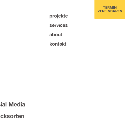
TERMIN
VEREINBAREN
projekte
services
about
kontakt
ial Media
cksorten