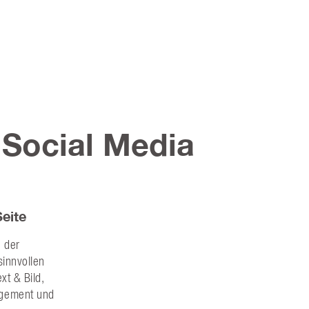
Social Media
eite
g der
sinnvollen
xt & Bild,
gement und